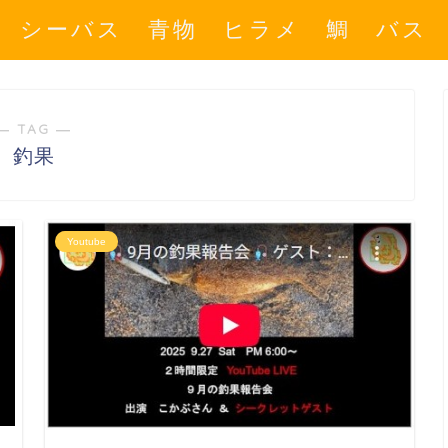
シーバス 青物 ヒラメ 鯛 バス
― TAG ―
釣果
Youtube