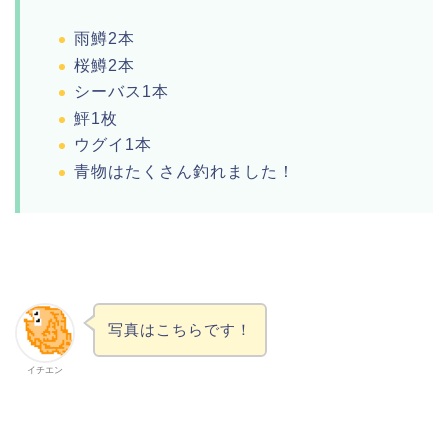
雨鱒2本
桜鱒2本
シーバス1本
鮃1枚
ウグイ1本
青物はたくさん釣れました！
写真はこちらです！
イチエン