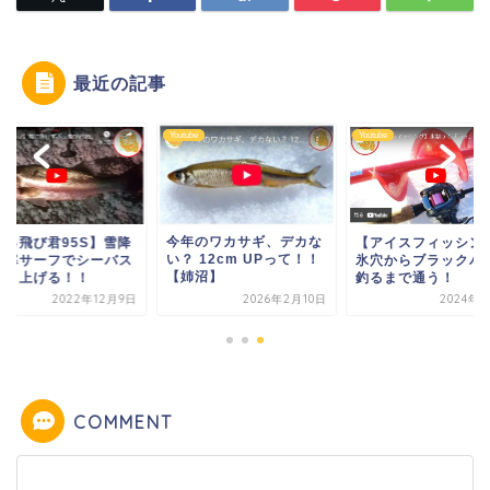
最近の記事
be
Youtube
Youtube
年のワカサギ、デカな
【アイスフィッシング】
【ぶっ飛び君95S】
 12cm UPって！！
氷穴からブラックバスを
る極寒サーフでシー
姉沼】
釣るまで通う！
を釣り上げる！！
2026年2月10日
2024年1月9日
2022年12
COMMENT